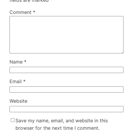
Comment
*
Name
*
Email
*
Website
Save my name, email, and website in this
browser for the next time I comment.