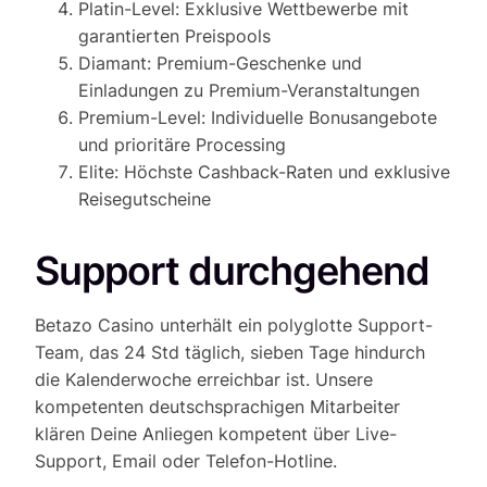
Platin-Level: Exklusive Wettbewerbe mit
garantierten Preispools
Diamant: Premium-Geschenke und
Einladungen zu Premium-Veranstaltungen
Premium-Level: Individuelle Bonusangebote
und prioritäre Processing
Elite: Höchste Cashback-Raten und exklusive
Reisegutscheine
Support durchgehend
Betazo Casino unterhält ein polyglotte Support-
Team, das 24 Std täglich, sieben Tage hindurch
die Kalenderwoche erreichbar ist. Unsere
kompetenten deutschsprachigen Mitarbeiter
klären Deine Anliegen kompetent über Live-
Support, Email oder Telefon-Hotline.