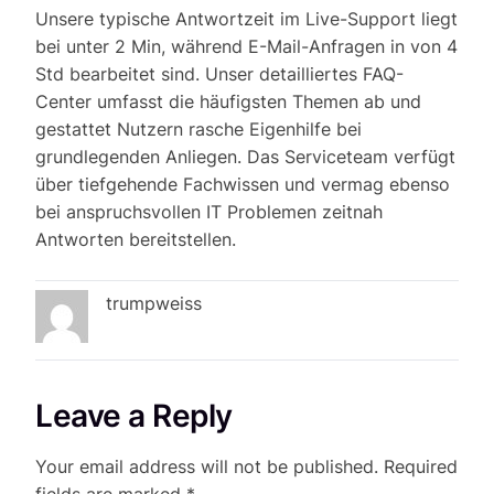
Unsere typische Antwortzeit im Live-Support liegt
bei unter 2 Min, während E-Mail-Anfragen in von 4
Std bearbeitet sind. Unser detailliertes FAQ-
Center umfasst die häufigsten Themen ab und
gestattet Nutzern rasche Eigenhilfe bei
grundlegenden Anliegen. Das Serviceteam verfügt
über tiefgehende Fachwissen und vermag ebenso
bei anspruchsvollen IT Problemen zeitnah
Antworten bereitstellen.
trumpweiss
Leave a Reply
Your email address will not be published.
Required
fields are marked
*