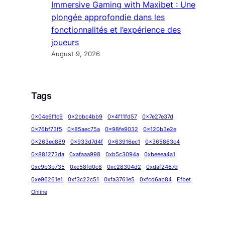
Immersive Gaming with Maxibet : Une
plongée approfondie dans les
fonctionnalités et l’expérience des
joueurs
August 9, 2026
Tags
0x04e6f1c9
0x2bbc4bb9
0x4f11fd57
0x7e27e37d
0x76bf73f5
0x85aec75a
0x98fe9032
0x120b3e2e
0x263ec889
0x933d7d4f
0x63916ec1
0x365863c4
0x881273da
0xafaaa998
0xb5c3094a
0xbeeea4a1
0xc9b3b735
0xc58fd0c8
0xc28304d2
0xdaf2467d
0xe96261e1
0xf3c22c51
0xfa3761e5
0xfcd6ab84
Efbet
Online