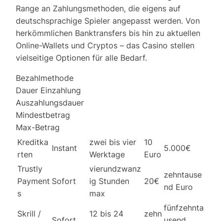
Range an Zahlungsmethoden, die eigens auf
deutschsprachige Spieler angepasst werden. Von
herkömmlichen Banktransfers bis hin zu aktuellen
Online-Wallets und Cryptos – das Casino stellen
vielseitige Optionen für alle Bedarf.
Bezahlmethode
Dauer Einzahlung
Auszahlungsdauer
Mindestbetrag
Max-Betrag
Kreditka
zwei bis vier
10
Instant
5.000€
rten
Werktage
Euro
Trustly
vierundzwanz
zehntause
Payment
Sofort
ig Stunden
20€
nd Euro
s
max
fünfzehnta
Skrill /
12 bis 24
zehn
Sofort
usend