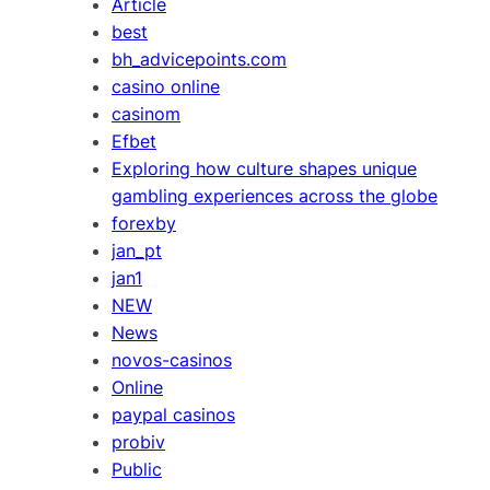
Article
best
bh_advicepoints.com
casino online
casinom
Efbet
Exploring how culture shapes unique
gambling experiences across the globe
forexby
jan_pt
jan1
NEW
News
novos-casinos
Online
paypal casinos
probiv
Public