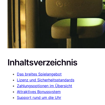
Inhaltsverzeichnis
Das breites Spielangebot
Lizenz und Sicherheitsstandards
Zahlungsoptionen im Übersicht
Attraktives Bonussystem
Support rund um die Uhr