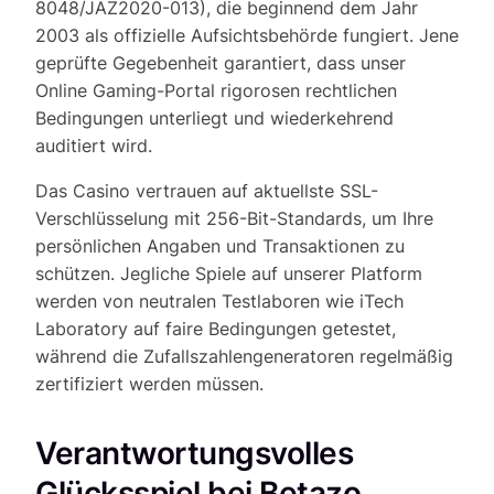
8048/JAZ2020-013), die beginnend dem Jahr
2003 als offizielle Aufsichtsbehörde fungiert. Jene
geprüfte Gegebenheit garantiert, dass unser
Online Gaming-Portal rigorosen rechtlichen
Bedingungen unterliegt und wiederkehrend
auditiert wird.
Das Casino vertrauen auf aktuellste SSL-
Verschlüsselung mit 256-Bit-Standards, um Ihre
persönlichen Angaben und Transaktionen zu
schützen. Jegliche Spiele auf unserer Platform
werden von neutralen Testlaboren wie iTech
Laboratory auf faire Bedingungen getestet,
während die Zufallszahlengeneratoren regelmäßig
zertifiziert werden müssen.
Verantwortungsvolles
Glücksspiel bei Betazo