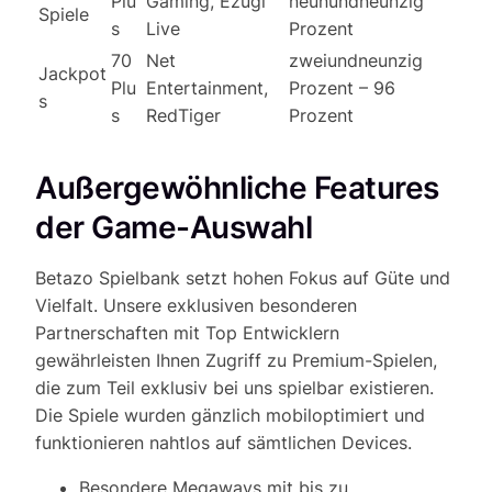
Plu
Gaming, Ezugi
neunundneunzig
Spiele
s
Live
Prozent
70
Net
zweiundneunzig
Jackpot
Plu
Entertainment,
Prozent – 96
s
s
RedTiger
Prozent
Außergewöhnliche Features
der Game-Auswahl
Betazo Spielbank setzt hohen Fokus auf Güte und
Vielfalt. Unsere exklusiven besonderen
Partnerschaften mit Top Entwicklern
gewährleisten Ihnen Zugriff zu Premium-Spielen,
die zum Teil exklusiv bei uns spielbar existieren.
Die Spiele wurden gänzlich mobiloptimiert und
funktionieren nahtlos auf sämtlichen Devices.
Besondere Megaways mit bis zu