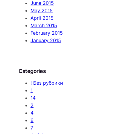
June 2015
May 2015
April 2015
March 2015
February 2015
January 2015
Categories
! Без рубрики
1
14
2
4
6
7