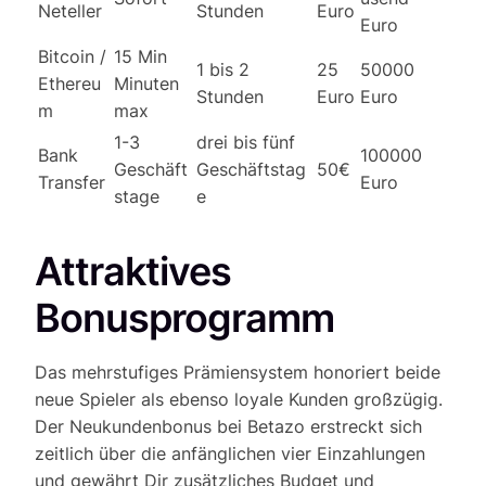
Neteller
Stunden
Euro
Euro
Bitcoin /
15 Min
1 bis 2
25
50000
Ethereu
Minuten
Stunden
Euro
Euro
m
max
1-3
drei bis fünf
Bank
100000
Geschäft
Geschäftstag
50€
Transfer
Euro
stage
e
Attraktives
Bonusprogramm
Das mehrstufiges Prämiensystem honoriert beide
neue Spieler als ebenso loyale Kunden großzügig.
Der Neukundenbonus bei Betazo erstreckt sich
zeitlich über die anfänglichen vier Einzahlungen
und gewährt Dir zusätzliches Budget und