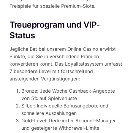
Freispiele für spezielle Premium-Slots.
Treueprogram und VIP-
Status
Jegliche Bet bei unserem Online Casino erwirbt
Punkte, die Sie in verschiedene Prämien
konvertieren könnt. Das Loyalitätssystem umfasst
7 besondere Level mit fortschreitend
ansteigenden Vergünstigungen:
Bronze: Jede Woche Cashback-Angebote
von 5% auf Spielverluste
Silber: Individuelle Bonusangebote und
schnellere Auszahlungen
Gold-Level: Dedizierter Account-Manager
und gesteigerte Withdrawal-Limits