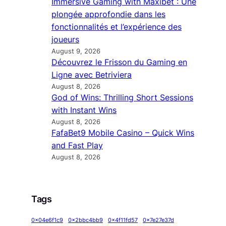
Immersive Gaming with Maxibet : Une
plongée approfondie dans les
fonctionnalités et l’expérience des
joueurs
August 9, 2026
Découvrez le Frisson du Gaming en
Ligne avec Betriviera
August 8, 2026
God of Wins: Thrilling Short Sessions
with Instant Wins
August 8, 2026
FafaBet9 Mobile Casino – Quick Wins
and Fast Play
August 8, 2026
Tags
0x04e6f1c9
0x2bbc4bb9
0x4f11fd57
0x7e27e37d