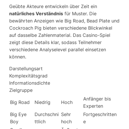
Geübte Akteure entwickeln über Zeit ein
natürliches Verständnis
für Muster. Die
bewährten Anzeigen wie Big Road, Bead Plate und
Cockroach Pig bieten verschiedene Blickwinkel
auf dasselbe Zahlenmaterial. Das Casino-Spiel
zeigt diese Details klar, sodass Teilnehmer
verschiedene Analyselevel parallel einsetzen
können.
Darstellungsart
Komplexitätsgrad
Informationsdichte
Zielgruppe
Anfänger bis
Big Road
Niedrig
Hoch
Experten
Big Eye
Durchschni
Sehr
Fortgeschritten
Boy
ttlich
hoch
e