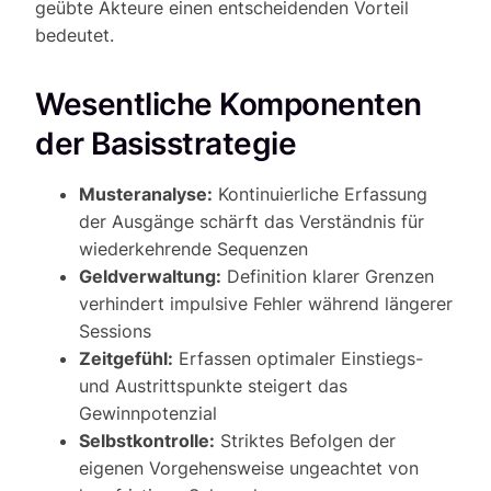
geübte Akteure einen entscheidenden Vorteil
bedeutet.
Wesentliche Komponenten
der Basisstrategie
Musteranalyse:
Kontinuierliche Erfassung
der Ausgänge schärft das Verständnis für
wiederkehrende Sequenzen
Geldverwaltung:
Definition klarer Grenzen
verhindert impulsive Fehler während längerer
Sessions
Zeitgefühl:
Erfassen optimaler Einstiegs-
und Austrittspunkte steigert das
Gewinnpotenzial
Selbstkontrolle:
Striktes Befolgen der
eigenen Vorgehensweise ungeachtet von