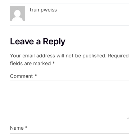
trumpweiss
Leave a Reply
Your email address will not be published.
Required
fields are marked
*
Comment
*
Name
*