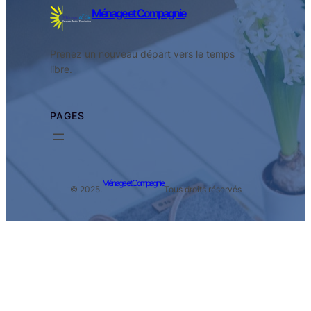
Ménage et Compagnie
Prenez un nouveau départ vers le temps
libre.
PAGES
Ménage et Compagnie
© 2025.
Tous droits réservés