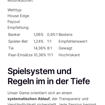
Modifikatoren.
Wetttyp
House Edge
Payout
Empfehlung
Banker
1,06%
0,95:1
Bestens
Spieler-Bet
1,24%
1:1
Empfehlenswert
Tie
14,36%
8:1
Gewagt
Paar-Einsätze
10,36%
11:1
Hochriskant
Spielsystem und
Regeln im in der Tiefe
Unser Game orientiert sich an einem
systematischen Ablauf
, der Transparenz und
Verständlichkeit sicherstellt. Jede Session beginnt