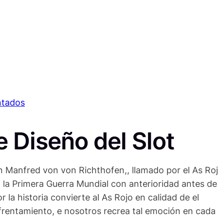
ntados
e Diseño del Slot
 Manfred von von Richthofen,, llamado por el As Ro
 la Primera Guerra Mundial con anterioridad antes de
r la historia convierte al As Rojo en calidad de el
frentamiento, e nosotros recrea tal emoción en cada