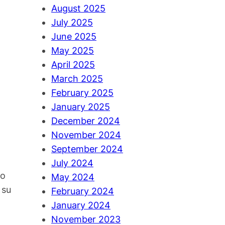
August 2025
July 2025
June 2025
May 2025
April 2025
March 2025
February 2025
January 2025
December 2024
November 2024
September 2024
July 2024
jo
May 2024
 su
February 2024
January 2024
November 2023