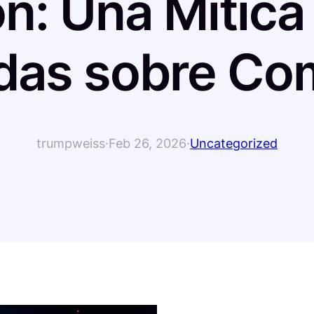
n: Una Mític
as sobre Co
trumpweiss
·
Feb 26, 2026
·
Uncategorized