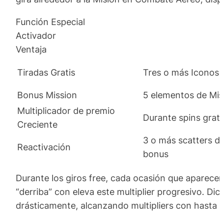
Función Especial
Activador
Ventaja
Tiradas Gratis
Tres o más Iconos
Bonus Mission
5 elementos de Mi
Multiplicador de premio
Durante spins grat
Creciente
3 o más scatters d
Reactivación
bonus
Durante los giros free, cada ocasión que aparec
“derriba” con eleva este multiplier progresivo. 
drásticamente, alcanzando multipliers con hasta