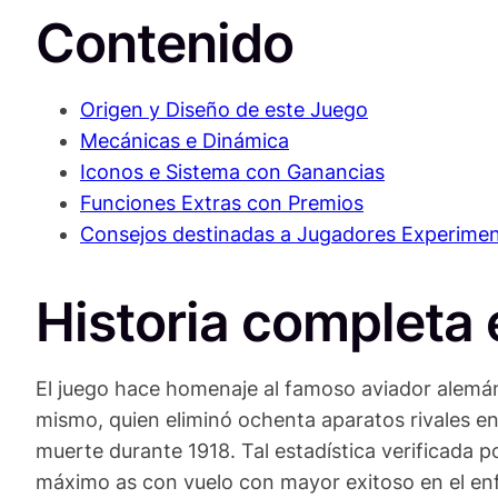
Contenido
Origen y Diseño de este Juego
Mecánicas e Dinámica
Iconos e Sistema con Ganancias
Funciones Extras con Premios
Consejos destinadas a Jugadores Experime
Historia completa 
El juego hace homenaje al famoso aviador alemán
mismo, quien eliminó ochenta aparatos rivales en
muerte durante 1918. Tal estadística verificada po
máximo as con vuelo con mayor exitoso en el en