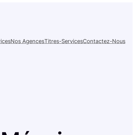
ices
Nos Agences
Titres-Services
Contactez-Nous