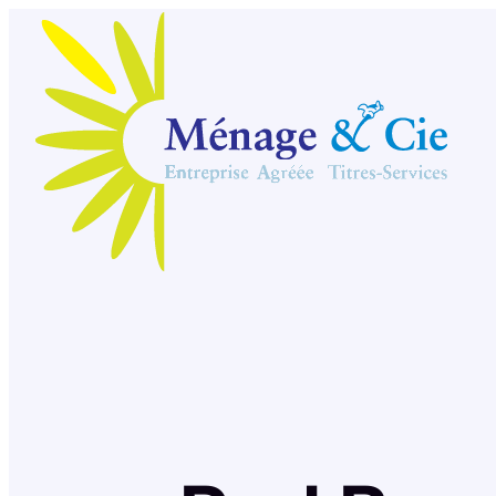
Skip
to
content