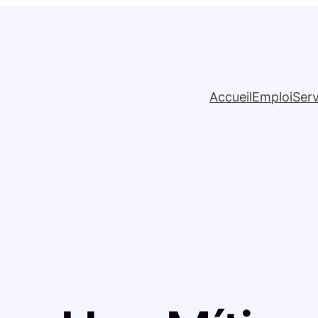
Accueil
Emploi
Serv