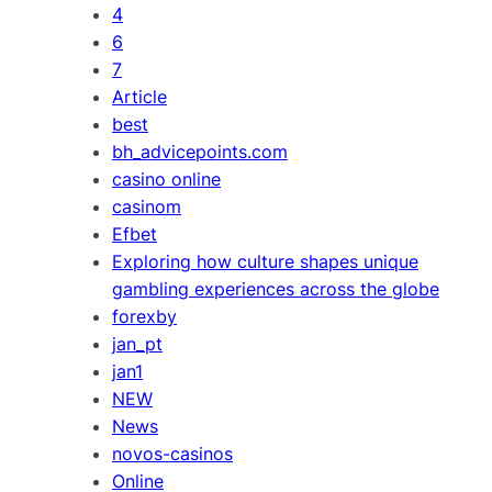
4
6
7
Article
best
bh_advicepoints.com
casino online
casinom
Efbet
Exploring how culture shapes unique
gambling experiences across the globe
forexby
jan_pt
jan1
NEW
News
novos-casinos
Online