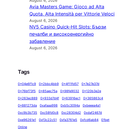
August 6, 2026
Avia Masters Game: Gioco ad Alta
Quota, Alta Intensità per Vittorie Veloci
August 6, 2026
NV5 Casino Quick‑Hit Slots: Бързи
печалби и високоенергийно
забавление
August 6, 2026
Tags
0x04e6f1c9
0x2bbc4bb9
0x4f11fd57
0x7e27e37d
0x76bf73f5
0x85aec75a
0x98fe9032
0x120b3e2e
0x263ec889
0x933d7d4f
0x63916ec1
0x365863c4
0x881273da
0xafaaa998
0xb5c3094a
0xbeeea4a1
0xc9b3b735
0xc58fd0c8
0xc28304d2
0xdaf2467d
0xe96261e1
0xf3c22c51
0xfa3761e5
0xfcd6ab84
Efbet
Online