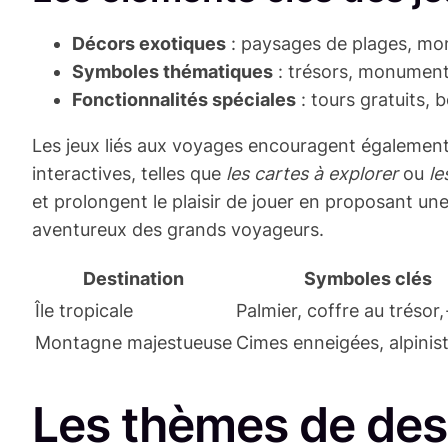
Décors exotiques
: paysages de plages, mo
Symboles thématiques
: trésors, monument
Fonctionnalités spéciales
: tours gratuits, 
Les jeux liés aux voyages encouragent également 
interactives, telles que
les cartes à explorer
ou
le
et prolongent le plaisir de jouer en proposant une
aventureux des grands voyageurs.
Destination
Symboles clés
Île tropicale
Palmier, coffre au trésor
Montagne majestueuse
Cimes enneigées, alpinist
Les thèmes de des