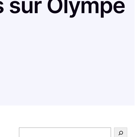
s sur Olympe
S