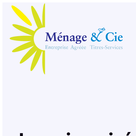
Skip
to
content