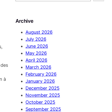
e
a
r
Archive
c
h
August 2026
July 2026
June 2026
s,
May 2026
April 2026
 des
March 2026
February 2026
n à
January 2026
December 2025
November 2025
October 2025
September 2025