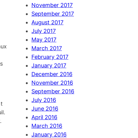
November 2017
September 2017
August 2017
July 2017
May 2017
aux
March 2017
February 2017
es
January 2017
December 2016
November 2016
September 2016
July 2016
nt
June 2016
il.
April 2016
.
March 2016
January 2016