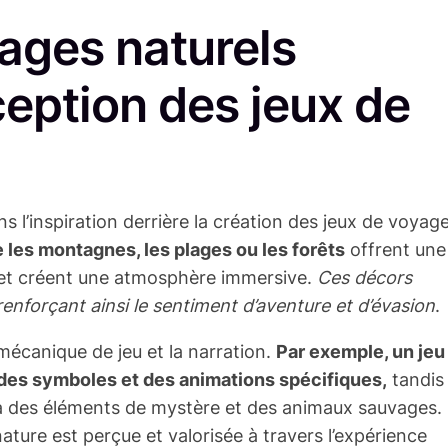
ages naturels
ception des jeux de
s l’inspiration derrière la création des jeux de voyag
 les montagnes, les plages ou les forêts
offrent une
rs et créent une atmosphère immersive.
Ces décors
 renforçant ainsi le sentiment d’aventure et d’évasion
.
mécanique de jeu et la narration.
Par exemple, un jeu
 des symboles et des animations spécifiques,
tandis
era des éléments de mystère et des animaux sauvages.
ature est perçue et valorisée à travers l’expérience