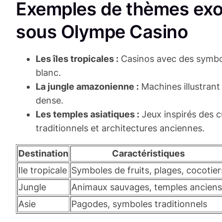
Exemples de thèmes exo
sous Olympe Casino
Les îles tropicales :
Casinos avec des symbole
blanc.
La jungle amazonienne :
Machines illustrant 
dense.
Les temples asiatiques :
Jeux inspirés des c
traditionnels et architectures anciennes.
Destination
Caractéristiques
Ile tropicale
Symboles de fruits, plages, cocotier
Jungle
Animaux sauvages, temples anciens
Asie
Pagodes, symboles traditionnels