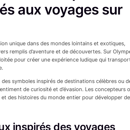
liés aux voyages sur
ion unique dans des mondes lointains et exotiques,
vers remplis d’aventure et de découvertes. Sur Olymp
oitée pour créer une expérience ludique qui transpor
e.
 des symboles inspirés de destinations célèbres ou d
 sentiment de curiosité et d’évasion. Les concepteurs 
s et des histoires du monde entier pour développer d
ux inspirés des voyages