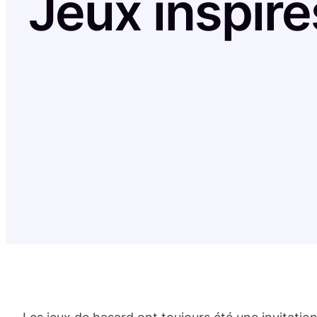
Jeux inspir