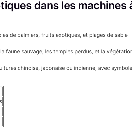
tiques dans les machines 
s de palmiers, fruits exotiques, et plages de sable
la faune sauvage, les temples perdus, et la végétatio
ultures chinoise, japonaise ou indienne, avec symbol
s