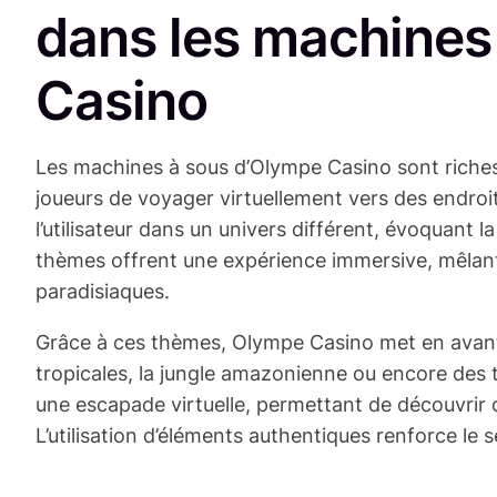
dans les machines
Casino
Les machines à sous d’Olympe Casino sont riches
joueurs de voyager virtuellement vers des endroi
l’utilisateur dans un univers différent, évoquant 
thèmes offrent une expérience immersive, mêlant
paradisiaques.
Grâce à ces thèmes, Olympe Casino met en avant un
tropicales, la jungle amazonienne ou encore des 
une escapade virtuelle, permettant de découvrir ou
L’utilisation d’éléments authentiques renforce le