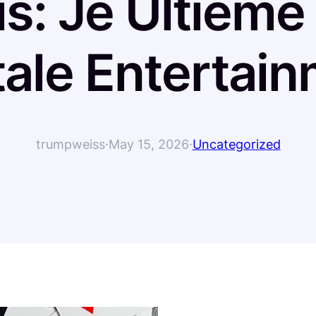
s: Je Ultieme
tale Entertai
trumpweiss
·
May 15, 2026
·
Uncategorized