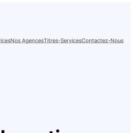
ices
Nos Agences
Titres-Services
Contactez-Nous