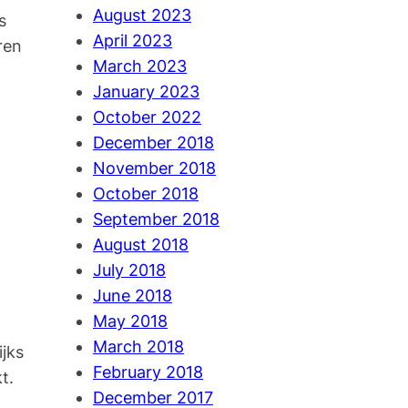
August 2023
s
April 2023
ren
March 2023
January 2023
October 2022
December 2018
November 2018
October 2018
September 2018
August 2018
July 2018
June 2018
May 2018
March 2018
ijks
February 2018
t.
December 2017