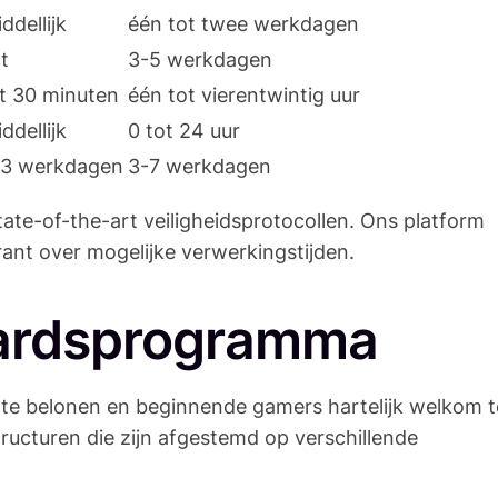
dellijk
één tot twee werkdagen
t
3-5 werkdagen
ot 30 minuten
één tot vierentwintig uur
dellijk
0 tot 24 uur
t 3 werkdagen
3-7 werkdagen
te-of-the-art veiligheidsprotocollen. Ons platform
ant over mogelijke verwerkingstijden.
wardsprogramma
te belonen en beginnende gamers hartelijk welkom t
ucturen die zijn afgestemd op verschillende