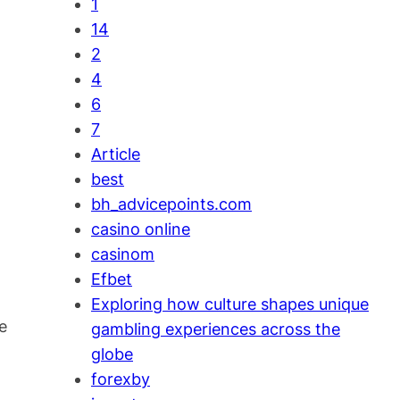
1
14
2
4
6
7
Article
best
bh_advicepoints.com
casino online
casinom
Efbet
Exploring how culture shapes unique
e
gambling experiences across the
globe
forexby