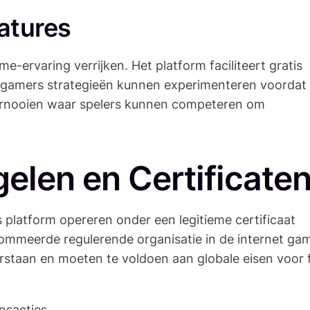
atures
e-ervaring verrijken. Het platform faciliteert gratis
r gamers strategieën kunnen experimenteren voordat
ernooien waar spelers kunnen competeren om
elen en Certificate
s platform opereren onder een legitieme certificaat
mmeerde regulerende organisatie in de internet ga
orstaan en moeten te voldoen aan globale eisen voor f
ansacties