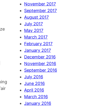
November 2017
September 2017
August 2017
July 2017
 ze
May 2017
March 2017
February 2017
January 2017
n
December 2016
November 2016
September 2016
July 2016
ming
June 2016
air
April 2016
March 2016
January 2016