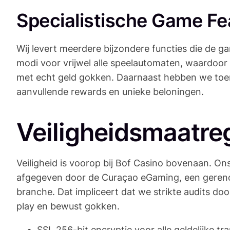
Specialistische Game Fe
Wij levert meerdere bijzondere functies die de gam
modi voor vrijwel alle speelautomaten, waardoo
met echt geld gokken. Daarnaast hebben we to
aanvullende rewards en unieke beloningen.
Veiligheidsmaatreg
Veiligheid is voorop bij Bof Casino bovenaan. On
afgegeven door de Curaçao eGaming, een gereno
branche. Dat impliceert dat we strikte audits do
play en bewust gokken.
SSL 256-bit encryptie voor alle geldelijke tr